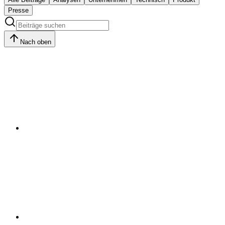
Presse
Nach oben
Insights
Notizen aus einem Gastvortrag über ESG in
der Schweizer Immobilienwirtschaft
Apr 20, 2026
·
Nathan Delacrétaz, Ph.D.