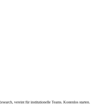
entralisierten Daten.
earch, vereint für institutionelle Teams. Kostenlos starten.