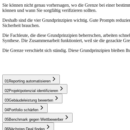
Sie können nicht genau vorhersagen, wo die Grenze bei einer bestimmt
können und wann Sie sorgfältig verifizieren sollten.
Deshalb sind die vier Grundprinzipien wichtig. Gute Prompts reduzier
Sicherheit brauchen.
Die Fachleute, die diese Grundprinzipien beherrschen, arbeiten schn
Synthese. Die Zusammenarbeit funktioniert, weil sie die gezackte Gr
Die Grenze verschiebt sich ständig. Diese Grundprinzipien bleiben Ih
01
Reporting automatisieren
02
Projektpotenzial identifizieren
Ersetzen Sie manuelle Tabellenarbeit durch automatisiertes Echtzeit-R
03
Gebäudeleistung bewerten
Learn more
04
Portfolio schärfen
05
Benchmark gegen Wettbewerber
06
Nächsten Deal finden