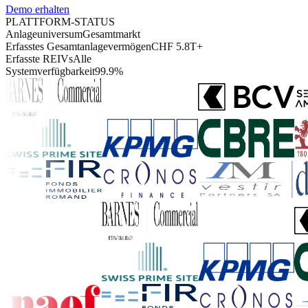
Demo erhalten
PLATTFORM-STATUS
Anlageuniversum
Gesamtmarkt
Erfasstes Gesamtanlagevermögen
CHF 5.8T+
Erfasste REIVs
Alle
Systemverfügbarkeit
99.9%