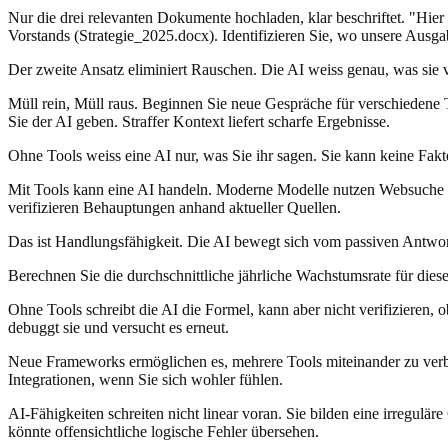
Nur die drei relevanten Dokumente hochladen, klar beschriftet. "Hier
Vorstands (Strategie_2025.docx). Identifizieren Sie, wo unsere Ausga
Der zweite Ansatz eliminiert Rauschen. Die AI weiss genau, was sie 
Müll rein, Müll raus. Beginnen Sie neue Gespräche für verschiedene 
Sie der AI geben. Straffer Kontext liefert scharfe Ergebnisse.
Ohne Tools weiss eine AI nur, was Sie ihr sagen. Sie kann keine Fak
Mit Tools kann eine AI handeln. Moderne Modelle nutzen Websuche un
verifizieren Behauptungen anhand aktueller Quellen.
Das ist Handlungsfähigkeit. Die AI bewegt sich vom passiven Antwor
Berechnen Sie die durchschnittliche jährliche Wachstumsrate für diese
Ohne Tools schreibt die AI die Formel, kann aber nicht verifizieren, o
debuggt sie und versucht es erneut.
Neue Frameworks ermöglichen es, mehrere Tools miteinander zu verbi
Integrationen, wenn Sie sich wohler fühlen.
AI-Fähigkeiten schreiten nicht linear voran. Sie bilden eine irregulä
könnte offensichtliche logische Fehler übersehen.