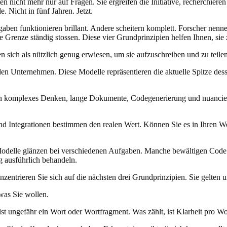
en nicht mehr nur auf Fragen. Sie ergreifen die Initiative, recherchi
Nicht in fünf Jahren. Jetzt.
ben funktionieren brillant. Andere scheitern komplett. Forscher nenne
e Grenze ständig stossen. Diese vier Grundprinzipien helfen Ihnen, sie 
ich als nützlich genug erwiesen, um sie aufzuschreiben und zu teilen. 
nden Unternehmen. Diese Modelle repräsentieren die aktuelle Spitze de
gen komplexes Denken, lange Dokumente, Codegenerierung und nuanciert
nd Integrationen bestimmen den realen Wert. Können Sie es in Ihren W
Modelle glänzen bei verschiedenen Aufgaben. Manche bewältigen Code b
 ausführlich behandeln.
ntrieren Sie sich auf die nächsten drei Grundprinzipien. Sie gelten un
 was Sie wollen.
t ungefähr ein Wort oder Wortfragment. Was zählt, ist Klarheit pro Wo