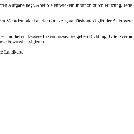
en Aufgabe liegt. Aber Sie entwickeln Intuition durch Nutzung. Jede I
en Mehrdeutigkeit an der Grenze. Qualitätskontext gibt der AI bessere
eller und liefern bessere Erkenntnisse. Sie geben Richtung, Urteilsv
enze bewusst navigieren.
re Landkarte.
eporting.