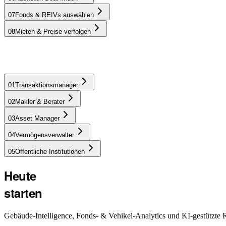
07
Fonds & REIVs auswählen
08
Mieten & Preise verfolgen
01
Transaktionsmanager
02
Makler & Berater
Schärfen Sie Deal-Sourcing, Due Diligence und Portfolioanalyse mit z
03
Asset Manager
Learn more
04
Vermögensverwalter
05
Öffentliche Institutionen
Heute
starten
Gebäude-Intelligence, Fonds- & Vehikel-Analytics und KI-gestützte Res