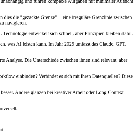
eren unabhängig und führen komplexe Aufgaben mit minimaler Aufsicht
n dies die "gezackte Grenze" -- eine irreguläre Grenzlinie zwischen
zu navigieren.
Technologie entwickelt sich schnell, aber Prinzipien bleiben stabil.
ssen, was AI leisten kann. Im Jahr 2025 umfasst das Claude, GPT,
e Analyse. Die Unterschiede zwischen ihnen sind relevant, aber
orkflow einbinden? Verbindet es sich mit Ihren Datenquellen? Diese
esser. Andere glänzen bei kreativer Arbeit oder Long-Context-
iversell.
rt.