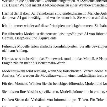
Wir sind in die agentische Ökonomie eingetreten. AI-Systeme antwort
aus. Dieser Wandel macht AI-Kompetenz zu einer Wettbewerbsscheide. 
Hier ist der Haken: AI-Fähigkeiten sind ungleichmässig. Manche Aufga
dem, was AI gut bewältigt, und wo sie strauchelt. Sie werden auf dies
Ich bin immer wieder auf diese Prinzipien zurückgekommen. Sie haben s
Ein führendes Modell ist die neueste, leistungsfähigste AI von führe
Gemini, DeepSeek und Äquivalente.
Führende Modelle teilen ähnliche Kernfähigkeiten. Sie alle bewälti
nicht am Anfang.
Hier ist, was mehr zählt: das Framework rund um das Modell. APIs u
Fragen zählen mehr als Benchmark-Werte.
Modellauswahl wird relevant, wenn Sie fortschreiten. Verschiedene 
Analyse. Wir werden die Modellauswahl in einem zukünftigen Beitrag
Für den Moment: Wählen Sie ein beliebiges führendes Modell und konze
Sie müssen Ihre Absicht spezifizieren. Modelle können nicht erraten,
Denken Sie an das Verhältnis von Information pro Token. Ein Token is