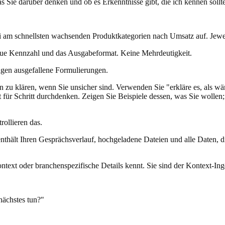
s Sie darüber denken und ob es Erkenntnisse gibt, die ich kennen sollt
ei am schnellsten wachsenden Produktkategorien nach Umsatz auf. Jewei
genaue Kennzahl und das Ausgabeformat. Keine Mehrdeutigkeit.
lagen ausgefallene Formulierungen.
gen zu klären, wenn Sie unsicher sind. Verwenden Sie "erkläre es, als w
für Schritt durchdenken. Zeigen Sie Beispiele dessen, was Sie wollen;
rollieren das.
enthält Ihren Gesprächsverlauf, hochgeladene Dateien und alle Daten, die
text oder branchenspezifische Details kennt. Sie sind der Kontext-Ingen
nächstes tun?"