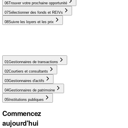
06
Trouver votre prochaine opportunité
07
Sélectionner des fonds et REIVs
08
Suivre les loyers et les prix
01
Gestionnaires de transactions
02
Courtiers et consultants
Rationalisez la recherche d'opportunités, la due diligence et l'analyse
de portefeuille grâce à des données centralisées.
03
Gestionnaires d'actifs
Learn more
04
Gestionnaires de patrimoine
05
Institutions publiques
Commencez
aujourd'hui