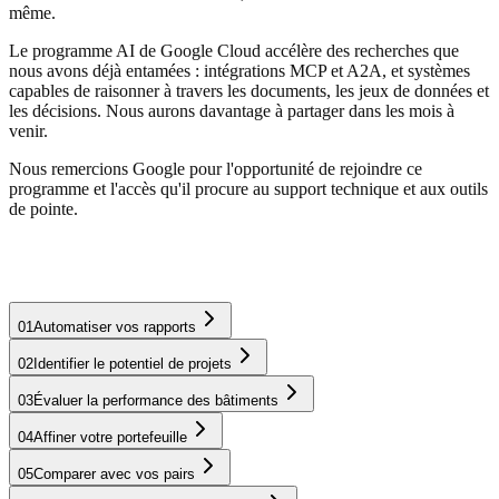
même.
Le programme AI de Google Cloud accélère des recherches que
nous avons déjà entamées : intégrations MCP et A2A, et systèmes
capables de raisonner à travers les documents, les jeux de données et
les décisions. Nous aurons davantage à partager dans les mois à
venir.
Nous remercions Google pour l'opportunité de rejoindre ce
programme et l'accès qu'il procure au support technique et aux outils
de pointe.
01
Automatiser vos rapports
02
Identifier le potentiel de projets
Remplacez le travail manuel sur tableur par des rapports automatisés
en temps réel.
03
Évaluer la performance des bâtiments
Learn more
04
Affiner votre portefeuille
05
Comparer avec vos pairs